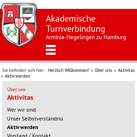
Akademische
Turnverbindung
Arminia-Hegelingen zu Hamburg
Sie befinden sich hier:
Herzlich Willkommen!
»
Über uns
»
Aktivitas
»
Aktiv werden
Über uns
Aktivitas
Wer wir sind
Unser Selbstverständnis
Aktiv werden
Vorstand / Kontakt