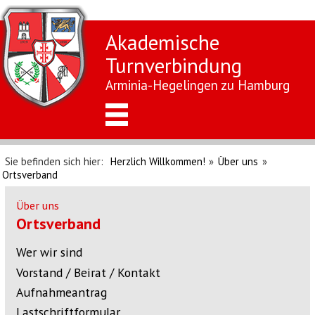
Akademische
Turnverbindung
Arminia-Hegelingen zu Hamburg
Sie befinden sich hier:
Herzlich Willkommen!
»
Über uns
»
Ortsverband
Über uns
Ortsverband
Wer wir sind
Vorstand / Beirat / Kontakt
Aufnahmeantrag
Lastschriftformular