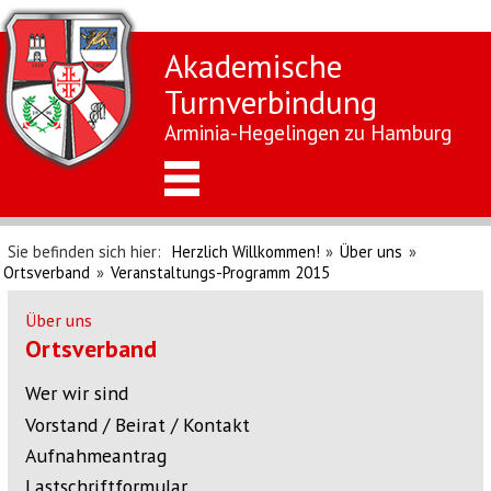
Akademische
Turnverbindung
Arminia-Hegelingen zu Hamburg
Sie befinden sich hier:
Herzlich Willkommen!
»
Über uns
»
Ortsverband
»
Veranstaltungs-Programm 2015
Über uns
Ortsverband
Wer wir sind
Vorstand / Beirat / Kontakt
Aufnahmeantrag
Lastschriftformular