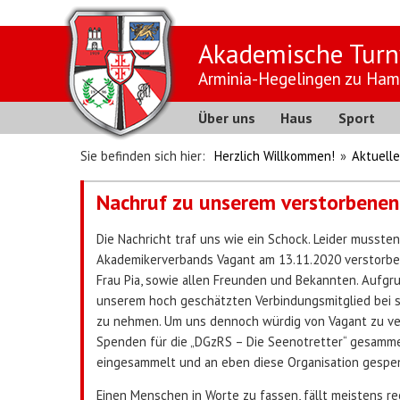
Akademische Turn
Arminia-Hegelingen zu Ham
Über uns
Haus
Sport
Sie befinden sich hier:
Herzlich Willkommen!
»
Aktuelle
Nachruf zu unserem verstorbenen
Die Nachricht traf uns wie ein Schock. Leider mussten
Akademikerverbands Vagant am 13.11.2020 verstorben
Frau Pia, sowie allen Freunden und Bekannten. Aufgru
unserem hoch geschätzten Verbindungsmitglied bei s
zu nehmen. Um uns dennoch würdig von Vagant zu ve
Spenden für die „DGzRS – Die Seenotretter“ gesammel
eingesammelt und an eben diese Organisation gespe
Einen Menschen in Worte zu fassen, fällt meistens r