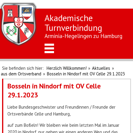
Akademische
Turnverbindung
Arminia-Hegelingen zu Hamburg
Sie befinden sich hier:
Herzlich Willkommen!
»
Aktuelles
»
aus dem Ortsverband
»
Bosseln in Nindorf mit OV Celle 29.1.2023
Bosseln in Nindorf mit OV Celle
29.1.2023
Liebe Bundesgeschwister und Freundinnen / Freunde der
Ortsverbände Celle und Hamburg,
auf zum Boßeln! Wir bleiben wie beim letzten Mal im Januar
2020 in Nindorf, nur gehen wir einen anderen Weg und das